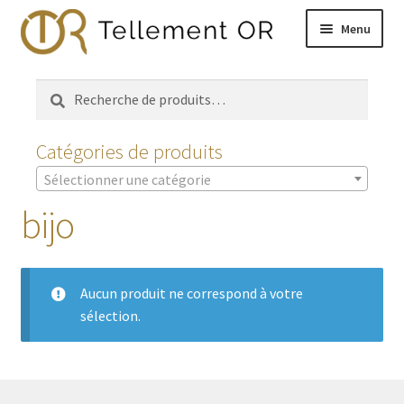
Aller
Aller
Menu
à
au
la
contenu
Accueil
navigation
Recherche
Recherche
pour :
Ouvrir
Montres
le
Catégories de produits
menu
Ouvrir
Bijoux
Sélectionner une catégorie
enfant
le
bijo
menu
Mon compte
enfant
Contact
Aucun produit ne correspond à votre
sélection.
Panier