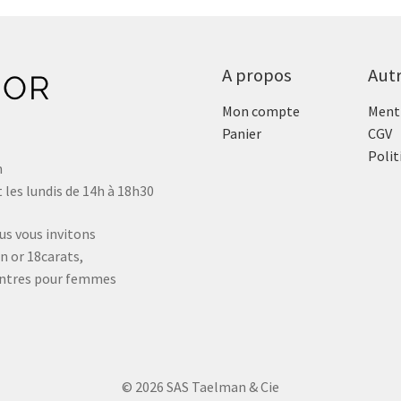
A propos
Aut
Mon compte
Menti
Panier
CGV
Polit
n
 les lundis de 14h à 18h30
us vous invitons
n or 18carats,
montres pour femmes
© 2026 SAS Taelman & Cie