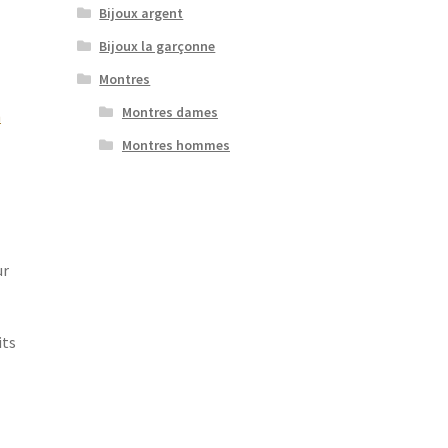
Bijoux argent
Bijoux la garçonne
Montres
Montres dames
m
Montres hommes
ur
its