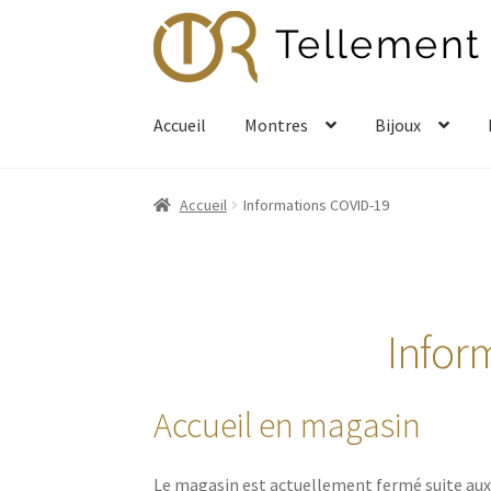
Aller
Aller
à
au
la
contenu
navigation
Accueil
Montres
Bijoux
Accueil
Informations COVID-19
Infor
Accueil en magasin
Le magasin est actuellement fermé suite aux