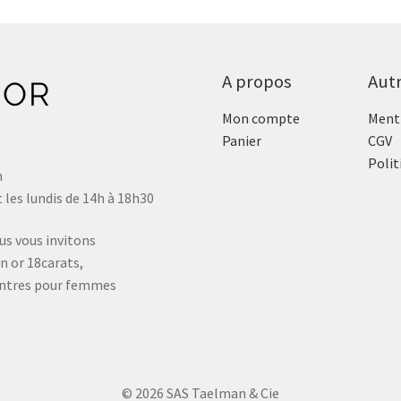
A propos
Aut
Mon compte
Menti
Panier
CGV
Polit
n
 les lundis de 14h à 18h30
us vous invitons
n or 18carats,
montres pour femmes
© 2026 SAS Taelman & Cie