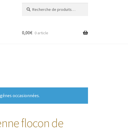
Recherche
Recherche
pour :
0,00
€
0 article
 gênes occasionnées.
enne flocon de