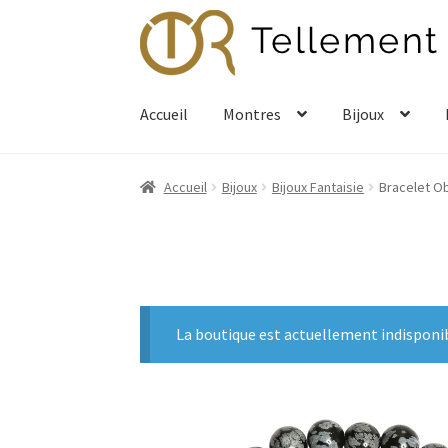
Aller
Aller
à
au
la
contenu
navigation
Accueil
Montres
Bijoux
Accueil
Bijoux
Bijoux Fantaisie
Bracelet O
La boutique est actuellement indisponi