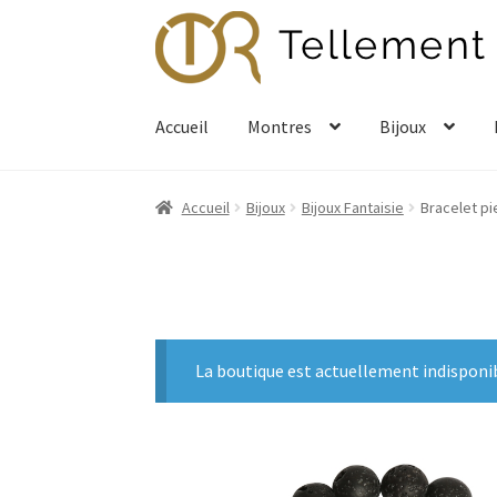
Aller
Aller
à
au
la
contenu
navigation
Accueil
Montres
Bijoux
Accueil
Bijoux
Bijoux Fantaisie
Bracelet pi
La boutique est actuellement indisponi