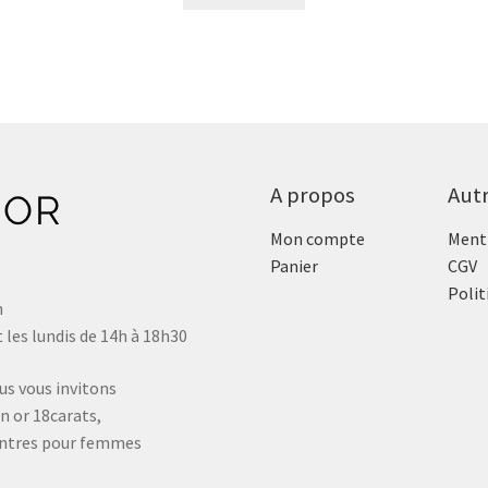
A propos
Aut
Mon compte
Menti
Panier
CGV
Polit
n
 les lundis de 14h à 18h30
us vous invitons
n or 18carats,
montres pour femmes