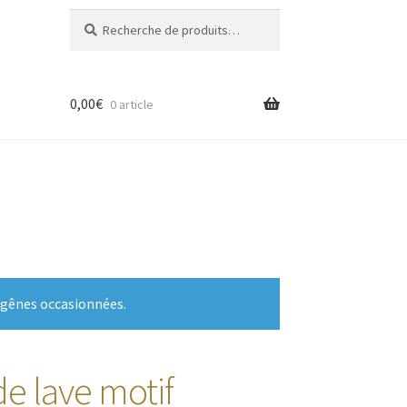
Recherche
Recherche
pour :
0,00
€
0 article
 gênes occasionnées.
de lave motif