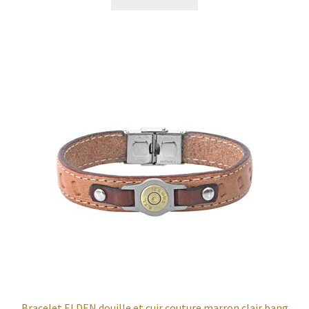
Bracelet ELDEN douille et cuir couture marron clair bang