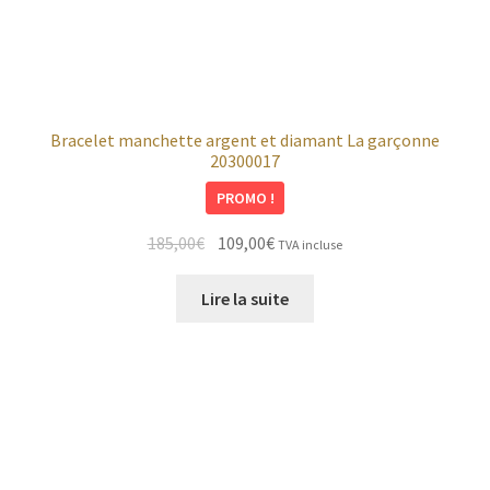
Bracelet manchette argent et diamant La garçonne
20300017
PROMO !
Le
Le
185,00
€
109,00
€
TVA incluse
prix
prix
initial
actuel
Lire la suite
était :
est :
185,00€.
109,00€.