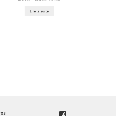
de
prix :
Lire la suite
279,00€
à
299,00€
res