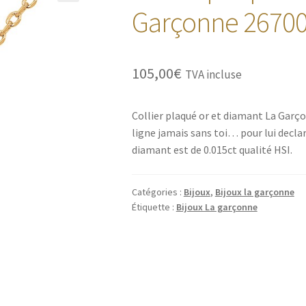
🔍
Garçonne 2670
105,00
€
TVA incluse
Collier plaqué or et diamant La Garç
ligne jamais sans toi… pour lui decla
diamant est de 0.015ct qualité HSI.
Catégories :
Bijoux
,
Bijoux la garçonne
Étiquette :
Bijoux La garçonne