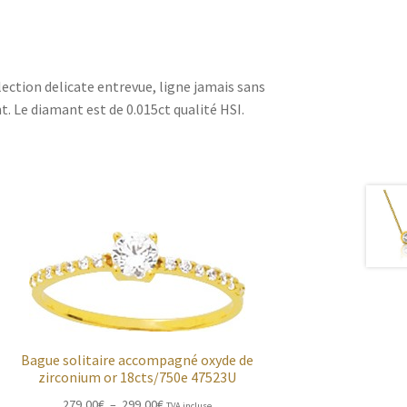
ection delicate entrevue, ligne jamais sans
t. Le diamant est de 0.015ct qualité HSI.
Bague solitaire accompagné oxyde de
zirconium or 18cts/750e 47523U
Plage
279,00
€
–
299,00
€
TVA incluse