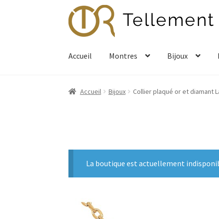
Aller
Aller
à
au
la
contenu
navigation
Accueil
Montres
Bijoux
Accueil
Bijoux
Collier plaqué or et diamant
La boutique est actuellement indisponi