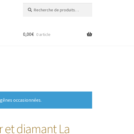
Recherche
Recherche
pour :
0,00
€
0 article
 gênes occasionnées.
r et diamant La