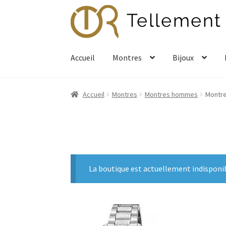
Aller
Aller
à
au
la
contenu
navigation
Accueil
Montres
Bijoux
Accueil
Montres
Montres hommes
Montre
La boutique est actuellement indisponi