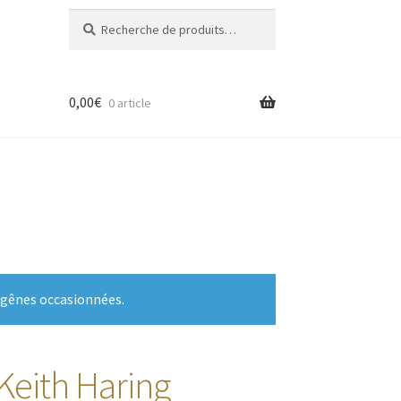
Recherche
Recherche
pour :
0,00
€
0 article
 gênes occasionnées.
Keith Haring