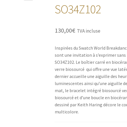
🔍
SO34Z102
130,00
€
TVA incluse
Inspirées du Swatch World Breakdanc
sont une invitation à s’exprimer san
SO34Z102. Le boîtier carré en biocér
verre biosourcé qui offre une vue laté
dernier accueille une aiguille des heu
luminescentes ainsi qu’une aiguille d
mat, le bracelet intégré biosourcé ve
biosourcé et d’une boucle en biocéra
dessiné par Keith Haring décore le co
multicolore.