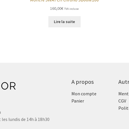
160,00
€
TVA incluse
Lire la suite
A propos
Aut
Mon compte
Menti
Panier
CGV
Polit
n
 les lundis de 14h à 18h30