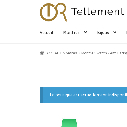
Aller
Aller
à
au
la
contenu
navigation
Accueil
Montres
Bijoux
Accueil
Montres
Montre Swatch Keith Hari
La boutique est actuellement indisponi