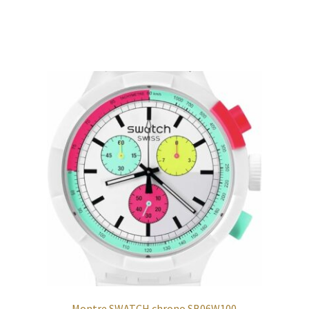
Montre SWATCH chrono SB06W100