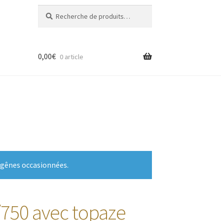
Recherche
Recherche
pour :
0,00
€
0 article
 gênes occasionnées.
/750 avec topaze