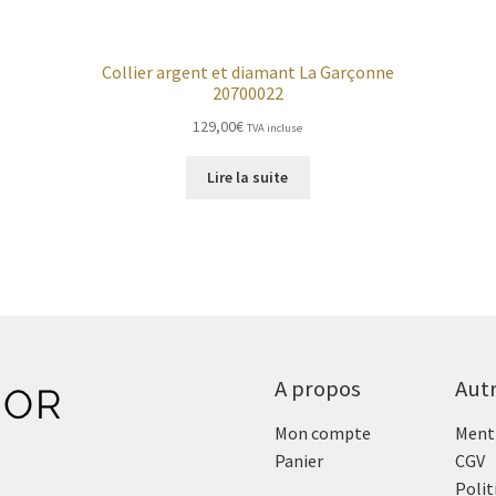
Collier argent et diamant La Garçonne
20700022
129,00
€
TVA incluse
Lire la suite
A propos
Aut
Mon compte
Menti
Panier
CGV
Polit