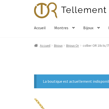
Aller
Aller
à
au
la
contenu
navigation
Accueil
Montres
Bijoux
Accueil
Bijoux
Bijoux Or
collier OR 18cts/
La boutique est actuellement indisponi