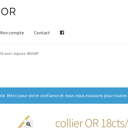
Mon compte
Contact
750 avec topaze 48038P
ble. Merci pour votre confiance et nous nous excusons pour toutes
collier OR 18cts